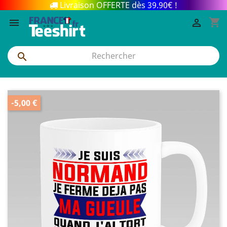
Livraison OFFERTE dès 39.90€ !
shopping_cart



-5,00 €