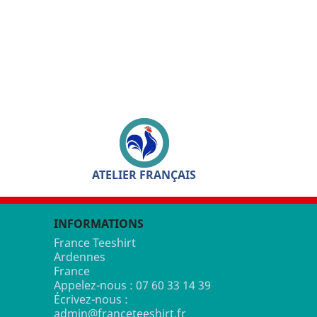
ATELIER FRANÇAIS
INFORMATIONS
France Teeshirt
Ardennes
France
Appelez-nous :
07 60 33 14 39
Écrivez-nous :
admin@franceteeshirt.fr