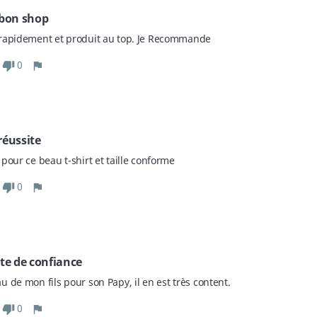
 bon shop
rapidement et produit au top. Je Recommande
0
réussite
pour ce beau t-shirt et taille conforme
0
ite de confiance
 de mon fils pour son Papy, il en est très content.
0