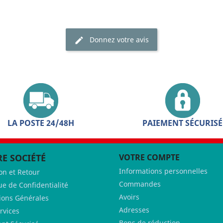
Donnez votre avis
LA POSTE 24/48H
PAIEMENT SÉCURISÉ
E SOCIÉTÉ
VOTRE COMPTE
Informations personnelles
son et Retour
Commandes
ue de Confidentialité
Avoirs
ions Générales
Adresses
rvices
Bons de réduction