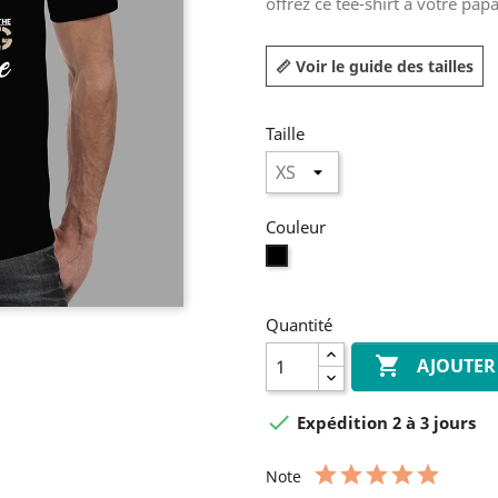
offrez ce tee-shirt à votre pa
📏 Voir le guide des tailles
Taille
Couleur
Noir
Quantité

AJOUTER

Expédition 2 à 3 jours
Note