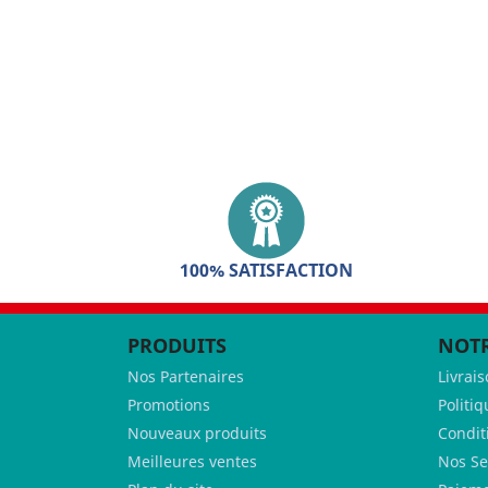
100% SATISFACTION
PRODUITS
NOTR
Nos Partenaires
Livrai
Promotions
Politiq
Nouveaux produits
Condit
Meilleures ventes
Nos Se