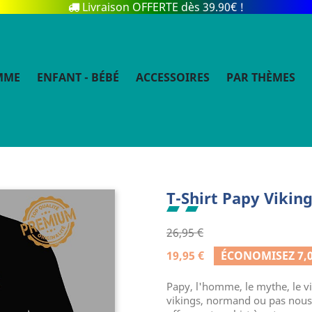
Livraison OFFERTE dès 39.90€ !
MME
ENFANT - BÉBÉ
ACCESSOIRES
PAR THÈMES
T-Shirt Papy Vikin
26,95 €
19,95 €
ÉCONOMISEZ 7,0
Papy, l'homme, le mythe, le vi
vikings, normand ou pas nous