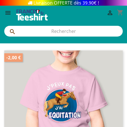
Livraison OFFERTE dès 39.90€ !
shopping_cart



-2,00 €