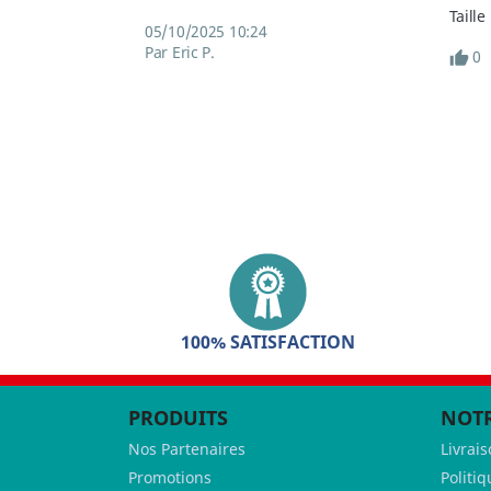
Taille
05/10/2025 10:24
Par Eric P.
0
100% SATISFACTION
PRODUITS
NOTR
Nos Partenaires
Livrai
Promotions
Politiq