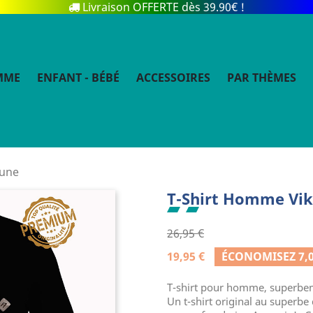
Livraison OFFERTE dès 39.90€ !
MME
ENFANT - BÉBÉ
ACCESSOIRES
PAR THÈMES
Rune
T-Shirt Homme Viki
26,95 €
19,95 €
ÉCONOMISEZ 7,0
T-shirt pour homme, superbem
Un t-shirt original au superbe